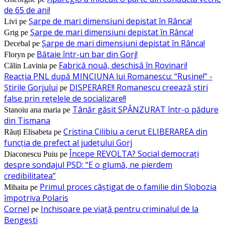
de 65 de ani!
Șarpe de mari dimensiuni depistat în Rânca!
Livi
pe
Șarpe de mari dimensiuni depistat în Rânca!
Grig
pe
Șarpe de mari dimensiuni depistat în Rânca!
Decebal
pe
Bătaie într-un bar din Gorj!
Floryn
pe
Fabrică nouă, deschisă în Rovinari!
Călin Lavinia
pe
Reacția PNL după MINCIUNA lui Romanescu: “Rușine!” -
Știrile Gorjului
DISPERARE!! Romanescu creează știri
pe
false prin rețelele de socializare!!
Tânăr găsit SPÂNZURAT într-o pădure
Stanoiu ana maria
pe
din Tismana
Cristina Cilibiu a cerut ELIBERAREA din
Răuți Elisabeta
pe
funcția de prefect al județului Gorj
Începe REVOLTA? Social democrați
Diaconescu Puiu
pe
despre sondajul PSD: “E o glumă, ne pierdem
credibilitatea”
Primul proces câștigat de o familie din Slobozia
Mihaita
pe
împotriva Polaris
Cornel
Inchisoare pe viață pentru criminalul de la
pe
Bengești