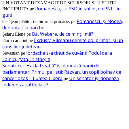
UN VOTANT DEZAMAGIT DE SCURSORI SI JUSTITIE
Romanescu, cu PSD în suflet, cu PNL…în
INCHIPUITA
pe
gură
Romanescu și Nodea,
Cetățean plătitor de biruri la primărie.
pe
denunțați la parchet
Bă, Webere, de ce minți, mă?
Șelaru Elena
pe
Exclusiv: Vîlceanu demite doi primari și un
Doru carlaont
pe
consilier județean
Iordache s-a ținut de cuvânt! Podul de la
Sevastian
pe
Lainici, gata, în sfârșit!
Senatorul ”Hai la treabă” își donează banii de
parlamentar. Primul pe listă: Răzvan, un copil bolnav de
cancer osos – Lumea Liberă
Un senator își donează
pe
indemnizația! Ceilalți?
RECOMANDAM
Omagiu spiritului interbelic: Ediția a XV-a a Festivalului „Al. C. Calotesc
Neicu”