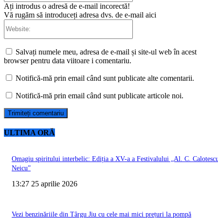
Ați introdus o adresă de e-mail incorectă!
Vă rugăm să introduceți adresa dvs. de e-mail aici
Website:
Salvați numele meu, adresa de e-mail și site-ul web în acest
browser pentru data viitoare i comentariu.
Notifică-mă prin email când sunt publicate alte comentarii.
Notifică-mă prin email când sunt publicate articole noi.
ULTIMA ORĂ
Omagiu spiritului interbelic: Ediția a XV-a a Festivalului „Al. C. Calotesc
Neicu”
13:27 25 aprilie 2026
Vezi benzinăriile din Târgu Jiu cu cele mai mici prețuri la pompă