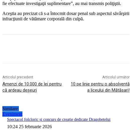
fie efectuate investigaţii suplimentare”, au mai transmis poliţiştii.
Aceştia au precizat că s-a întocmit dosar penal sub aspectul săvârşirii
infracţiunii de vătămare corporală din culpă.
Articolul precedent
Articolul următor
Amenzi de 10.000 de lei pentru
10 pe linie pentru o absolventă
că ardeau deșeuri
a liceului din Mătăsari!
Similare:
Eveniment
Spectacol folcloric și concurs de creație dedicate Dragobetelui
10:24 25 februarie 2026