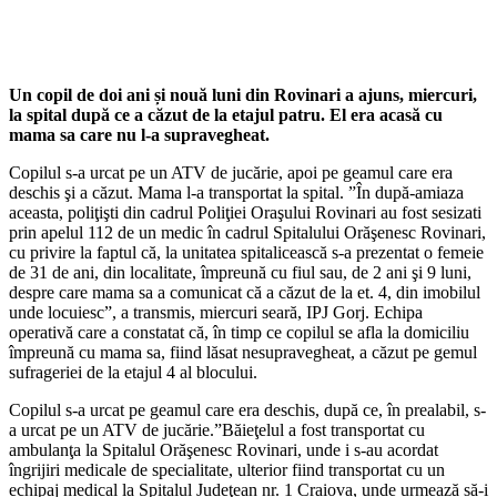
Un copil de doi ani și nouă luni din Rovinari a ajuns, miercuri,
la spital după ce a căzut de la etajul patru. El era acasă cu
mama sa care nu l-a supravegheat.
Copilul s-a urcat pe un ATV de jucărie, apoi pe geamul care era
deschis şi a căzut. Mama l-a transportat la spital. ”În după-amiaza
aceasta, poliţişti din cadrul Poliţiei Oraşului Rovinari au fost sesizati
prin apelul 112 de un medic în cadrul Spitalului Orăşenesc Rovinari,
cu privire la faptul că, la unitatea spitalicească s-a prezentat o femeie
de 31 de ani, din localitate, împreună cu fiul sau, de 2 ani şi 9 luni,
despre care mama sa a comunicat că a căzut de la et. 4, din imobilul
unde locuiesc”, a transmis, miercuri seară, IPJ Gorj. Echipa
operativă care a constatat că, în timp ce copilul se afla la domiciliu
împreună cu mama sa, fiind lăsat nesupravegheat, a căzut pe gemul
sufrageriei de la etajul 4 al blocului.
Copilul s-a urcat pe geamul care era deschis, după ce, în prealabil, s-
a urcat pe un ATV de jucărie.”Băieţelul a fost transportat cu
ambulanţa la Spitalul Orăşenesc Rovinari, unde i s-au acordat
îngrijiri medicale de specialitate, ulterior fiind transportat cu un
echipaj medical la Spitalul Judeţean nr. 1 Craiova, unde urmează să-i