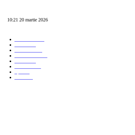
Protestele se amplifică în Gorj: Primarii se alătură minerilor în stradă
10:21 20 martie 2026
Categorii artiicole
Ultima ora
4199
Social
3175
Eveniment
845
Administratie
282
Politica
192
Economie
101
Sport
10
Monden
5