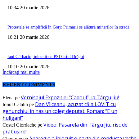
10:34 20 martie 2026
Protestele se amplifică în Gorj: Primarii se alătură minerilor în stradă
10:21 20 martie 2026
Iani Gârbaciu, înlocuit cu PSD-istul Drăgoi
10:10 20 martie 2026
Încărcați mai multe
RECENT COMMENTS
Vernisajul Expoziției “Cadoul”, la Târgu Jiu!
Elena
pe
Dan Vîlceanu, acuzat că a LOVIT cu
Ionut Catalin
pe
genunchiul în nas un coleg deputat. Roman: “E un
huligan!”
Video: Pasarela din Târgu Jiu, risc de
Costel Ciordache
pe
prăbușire!
Aparegio a înlocuit o parte din conducta veche
Gheorghe
pe