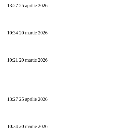
13:27 25 aprilie 2026
Vezi benzinăriile din Târgu Jiu cu cele mai mici prețuri la pompă
10:34 20 martie 2026
Protestele se amplifică în Gorj: Primarii se alătură minerilor în stradă
10:21 20 martie 2026
ULTIMELE ARTICOLE
Omagiu spiritului interbelic: Ediția a XV-a a Festivalului „Al. C. Calotesc
Neicu”
13:27 25 aprilie 2026
Vezi benzinăriile din Târgu Jiu cu cele mai mici prețuri la pompă
10:34 20 martie 2026