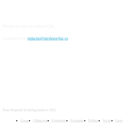
DESPRE NOI
Portalul de stiri din județul Gorj
Contactează-ne
redactie@stirilegorjlui,ro
FOLLOW US
Toate drepturile @stirilegorjului.ro 2022
Acasa
Ultima ora
Eveniment
Economie
Politica
Social
Sport