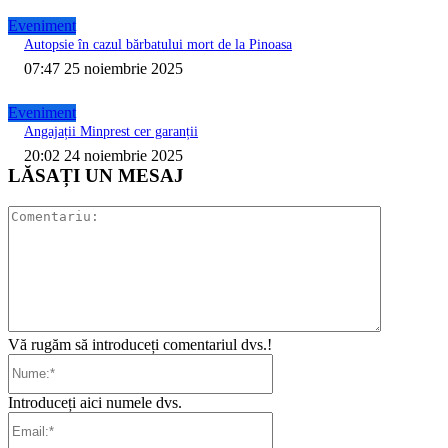
Eveniment
Autopsie în cazul bărbatului mort de la Pinoasa
07:47 25 noiembrie 2025
Eveniment
Angajații Minprest cer garanții
20:02 24 noiembrie 2025
LĂSAȚI UN MESAJ
Comentari
Vă rugăm să introduceți comentariul dvs.!
Nume:*
Introduceți aici numele dvs.
Email:*