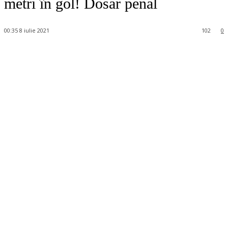
metri în gol! Dosar penal
00:35 8 iulie 2021
102
0