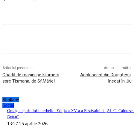
Articolul precedent
Articolul următor
Coadă de mașini pe kilometri
Adolescent din Draguțești,
spre Tismana, de Sf.Mărie!
înecat în Jiu
Similare:
Social
Omagiu spiritului interbelic: Ediția a XV-a a Festivalului „Al. C. Calotesc
Neicu”
13:27 25 aprilie 2026