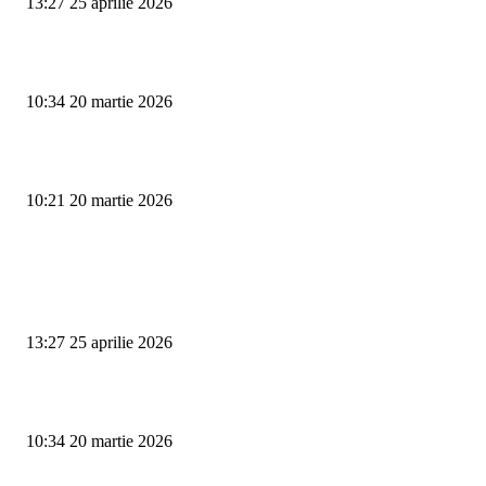
13:27 25 aprilie 2026
Vezi benzinăriile din Târgu Jiu cu cele mai mici prețuri la pompă
10:34 20 martie 2026
Protestele se amplifică în Gorj: Primarii se alătură minerilor în stradă
10:21 20 martie 2026
ULTIMELE ARTICOLE
Omagiu spiritului interbelic: Ediția a XV-a a Festivalului „Al. C. Calotesc
Neicu”
13:27 25 aprilie 2026
Vezi benzinăriile din Târgu Jiu cu cele mai mici prețuri la pompă
10:34 20 martie 2026