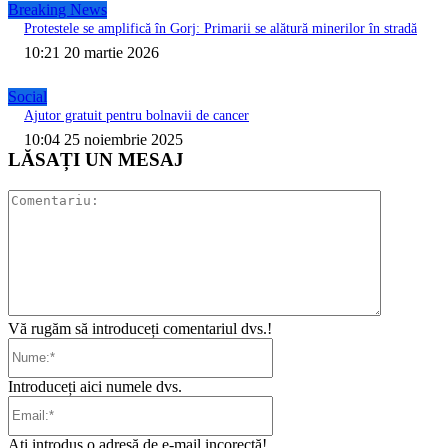
Breaking News
Protestele se amplifică în Gorj: Primarii se alătură minerilor în stradă
10:21 20 martie 2026
Social
Ajutor gratuit pentru bolnavii de cancer
10:04 25 noiembrie 2025
LĂSAȚI UN MESAJ
Comentari
Vă rugăm să introduceți comentariul dvs.!
Nume:*
Introduceți aici numele dvs.
Email:*
Ați introdus o adresă de e-mail incorectă!