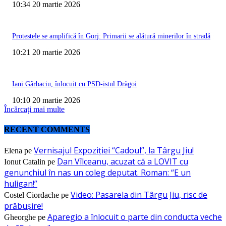
10:34 20 martie 2026
Protestele se amplifică în Gorj: Primarii se alătură minerilor în stradă
10:21 20 martie 2026
Iani Gârbaciu, înlocuit cu PSD-istul Drăgoi
10:10 20 martie 2026
Încărcați mai multe
RECENT COMMENTS
Vernisajul Expoziției “Cadoul”, la Târgu Jiu!
Elena
pe
Dan Vîlceanu, acuzat că a LOVIT cu
Ionut Catalin
pe
genunchiul în nas un coleg deputat. Roman: “E un
huligan!”
Video: Pasarela din Târgu Jiu, risc de
Costel Ciordache
pe
prăbușire!
Aparegio a înlocuit o parte din conducta veche
Gheorghe
pe