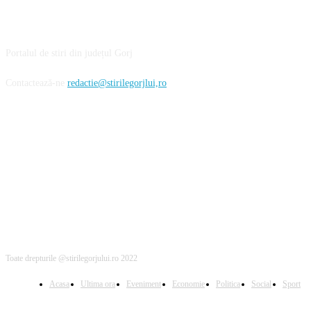
DESPRE NOI
Portalul de stiri din județul Gorj
Contactează-ne
redactie@stirilegorjlui,ro
FOLLOW US
Toate drepturile @stirilegorjului.ro 2022
Acasa
Ultima ora
Eveniment
Economie
Politica
Social
Sport