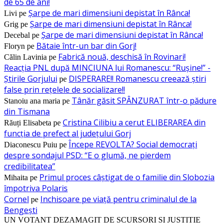
de 65 de ani!
Șarpe de mari dimensiuni depistat în Rânca!
Livi
pe
Șarpe de mari dimensiuni depistat în Rânca!
Grig
pe
Șarpe de mari dimensiuni depistat în Rânca!
Decebal
pe
Bătaie într-un bar din Gorj!
Floryn
pe
Fabrică nouă, deschisă în Rovinari!
Călin Lavinia
pe
Reacția PNL după MINCIUNA lui Romanescu: “Rușine!” -
Știrile Gorjului
DISPERARE!! Romanescu creează știri
pe
false prin rețelele de socializare!!
Tânăr găsit SPÂNZURAT într-o pădure
Stanoiu ana maria
pe
din Tismana
Cristina Cilibiu a cerut ELIBERAREA din
Răuți Elisabeta
pe
funcția de prefect al județului Gorj
Începe REVOLTA? Social democrați
Diaconescu Puiu
pe
despre sondajul PSD: “E o glumă, ne pierdem
credibilitatea”
Primul proces câștigat de o familie din Slobozia
Mihaita
pe
împotriva Polaris
Cornel
Inchisoare pe viață pentru criminalul de la
pe
Bengești
UN VOTANT DEZAMAGIT DE SCURSORI SI JUSTITIE