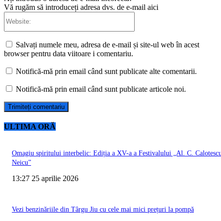
Vă rugăm să introduceți adresa dvs. de e-mail aici
Website:
Salvați numele meu, adresa de e-mail și site-ul web în acest
browser pentru data viitoare i comentariu.
Notifică-mă prin email când sunt publicate alte comentarii.
Notifică-mă prin email când sunt publicate articole noi.
ULTIMA ORĂ
Omagiu spiritului interbelic: Ediția a XV-a a Festivalului „Al. C. Calotesc
Neicu”
13:27 25 aprilie 2026
Vezi benzinăriile din Târgu Jiu cu cele mai mici prețuri la pompă