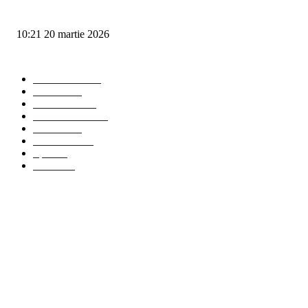
Protestele se amplifică în Gorj: Primarii se alătură minerilor în stradă
10:21 20 martie 2026
Categorii artiicole
Ultima ora
4199
Social
3175
Eveniment
845
Administratie
282
Politica
192
Economie
101
Sport
10
Monden
5