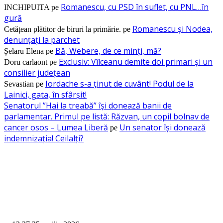
Romanescu, cu PSD în suflet, cu PNL…în
INCHIPUITA
pe
gură
Romanescu și Nodea,
Cetățean plătitor de biruri la primărie.
pe
denunțați la parchet
Bă, Webere, de ce minți, mă?
Șelaru Elena
pe
Exclusiv: Vîlceanu demite doi primari și un
Doru carlaont
pe
consilier județean
Iordache s-a ținut de cuvânt! Podul de la
Sevastian
pe
Lainici, gata, în sfârșit!
Senatorul ”Hai la treabă” își donează banii de
parlamentar. Primul pe listă: Răzvan, un copil bolnav de
cancer osos – Lumea Liberă
Un senator își donează
pe
indemnizația! Ceilalți?
RECOMANDAM
Omagiu spiritului interbelic: Ediția a XV-a a Festivalului „Al. C. Calotesc
Neicu”