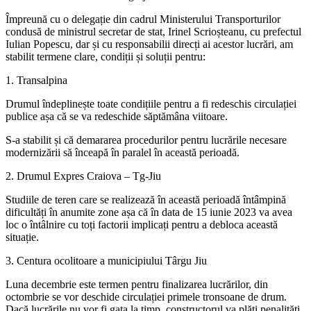
Împreună cu o delegație din cadrul Ministerului Transporturilor
condusă de ministrul secretar de stat, Irinel Scrioșteanu, cu prefectul
Iulian Popescu, dar și cu responsabilii direcți ai acestor lucrări, am
stabilit termene clare, condiții și soluții pentru:
1. Transalpina
Drumul îndeplinește toate condițiile pentru a fi redeschis circulației
publice așa că se va redeschide săptămâna viitoare.
S-a stabilit și că demararea procedurilor pentru lucrările necesare
modernizării să înceapă în paralel în această perioadă.
2. Drumul Expres Craiova – Tg-Jiu
Studiile de teren care se realizează în această perioadă întâmpină
dificultăți în anumite zone așa că în data de 15 iunie 2023 va avea
loc o întâlnire cu toți factorii implicați pentru a debloca această
situație.
3. Centura ocolitoare a municipiului Târgu Jiu
Luna decembrie este termen pentru finalizarea lucrărilor, din
octombrie se vor deschide circulației primele tronsoane de drum.
Dacă lucrările nu vor fi gata la timp, constructorul va plăti penalități