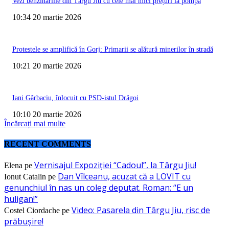
Vezi benzinăriile din Târgu Jiu cu cele mai mici prețuri la pompă
10:34 20 martie 2026
Protestele se amplifică în Gorj: Primarii se alătură minerilor în stradă
10:21 20 martie 2026
Iani Gârbaciu, înlocuit cu PSD-istul Drăgoi
10:10 20 martie 2026
Încărcați mai multe
RECENT COMMENTS
Vernisajul Expoziției “Cadoul”, la Târgu Jiu!
Elena
pe
Dan Vîlceanu, acuzat că a LOVIT cu
Ionut Catalin
pe
genunchiul în nas un coleg deputat. Roman: “E un
huligan!”
Video: Pasarela din Târgu Jiu, risc de
Costel Ciordache
pe
prăbușire!