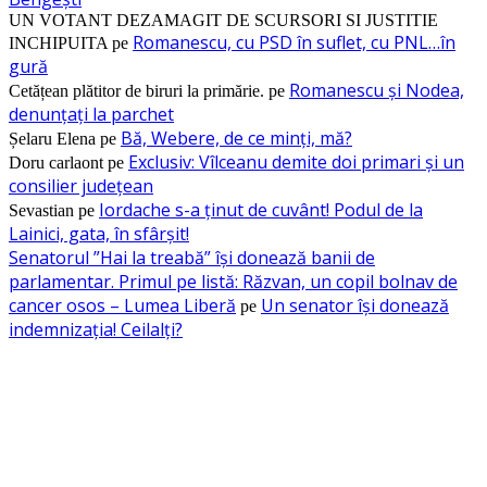
UN VOTANT DEZAMAGIT DE SCURSORI SI JUSTITIE
Romanescu, cu PSD în suflet, cu PNL…în
INCHIPUITA
pe
gură
Romanescu și Nodea,
Cetățean plătitor de biruri la primărie.
pe
denunțați la parchet
Bă, Webere, de ce minți, mă?
Șelaru Elena
pe
Exclusiv: Vîlceanu demite doi primari și un
Doru carlaont
pe
consilier județean
Iordache s-a ținut de cuvânt! Podul de la
Sevastian
pe
Lainici, gata, în sfârșit!
Senatorul ”Hai la treabă” își donează banii de
parlamentar. Primul pe listă: Răzvan, un copil bolnav de
cancer osos – Lumea Liberă
Un senator își donează
pe
indemnizația! Ceilalți?
RECOMANDAM
Omagiu spiritului interbelic: Ediția a XV-a a Festivalului „Al. C. Calotesc
Neicu”