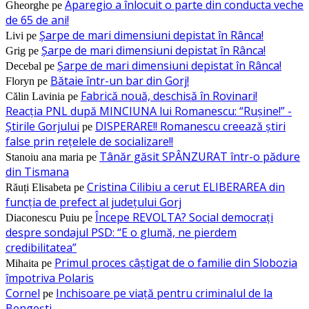
Aparegio a înlocuit o parte din conducta veche
Gheorghe
pe
de 65 de ani!
Șarpe de mari dimensiuni depistat în Rânca!
Livi
pe
Șarpe de mari dimensiuni depistat în Rânca!
Grig
pe
Șarpe de mari dimensiuni depistat în Rânca!
Decebal
pe
Bătaie într-un bar din Gorj!
Floryn
pe
Fabrică nouă, deschisă în Rovinari!
Călin Lavinia
pe
Reacția PNL după MINCIUNA lui Romanescu: “Rușine!” -
Știrile Gorjului
DISPERARE!! Romanescu creează știri
pe
false prin rețelele de socializare!!
Tânăr găsit SPÂNZURAT într-o pădure
Stanoiu ana maria
pe
din Tismana
Cristina Cilibiu a cerut ELIBERAREA din
Răuți Elisabeta
pe
funcția de prefect al județului Gorj
Începe REVOLTA? Social democrați
Diaconescu Puiu
pe
despre sondajul PSD: “E o glumă, ne pierdem
credibilitatea”
Primul proces câștigat de o familie din Slobozia
Mihaita
pe
împotriva Polaris
Cornel
Inchisoare pe viață pentru criminalul de la
pe
Bengești