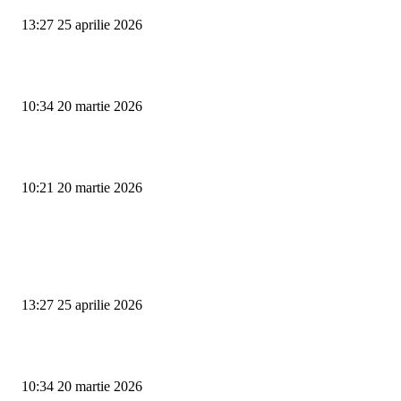
13:27 25 aprilie 2026
Vezi benzinăriile din Târgu Jiu cu cele mai mici prețuri la pompă
10:34 20 martie 2026
Protestele se amplifică în Gorj: Primarii se alătură minerilor în stradă
10:21 20 martie 2026
ULTIMELE ARTICOLE
Omagiu spiritului interbelic: Ediția a XV-a a Festivalului „Al. C. Calotesc
Neicu”
13:27 25 aprilie 2026
Vezi benzinăriile din Târgu Jiu cu cele mai mici prețuri la pompă
10:34 20 martie 2026