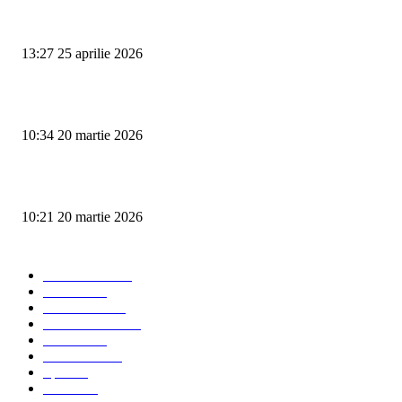
Omagiu spiritului interbelic: Ediția a XV-a a Festivalului „Al. C. Calotesc
Neicu”
13:27 25 aprilie 2026
Vezi benzinăriile din Târgu Jiu cu cele mai mici prețuri la pompă
10:34 20 martie 2026
Protestele se amplifică în Gorj: Primarii se alătură minerilor în stradă
10:21 20 martie 2026
Categorii artiicole
Ultima ora
4199
Social
3175
Eveniment
845
Administratie
282
Politica
192
Economie
101
Sport
10
Monden
5