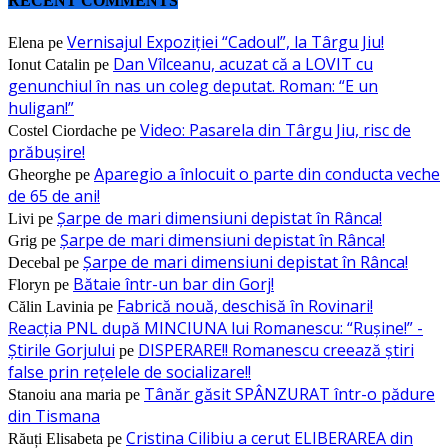
RECENT COMMENTS
Vernisajul Expoziției “Cadoul”, la Târgu Jiu!
Elena
pe
Dan Vîlceanu, acuzat că a LOVIT cu
Ionut Catalin
pe
genunchiul în nas un coleg deputat. Roman: “E un
huligan!”
Video: Pasarela din Târgu Jiu, risc de
Costel Ciordache
pe
prăbușire!
Aparegio a înlocuit o parte din conducta veche
Gheorghe
pe
de 65 de ani!
Șarpe de mari dimensiuni depistat în Rânca!
Livi
pe
Șarpe de mari dimensiuni depistat în Rânca!
Grig
pe
Șarpe de mari dimensiuni depistat în Rânca!
Decebal
pe
Bătaie într-un bar din Gorj!
Floryn
pe
Fabrică nouă, deschisă în Rovinari!
Călin Lavinia
pe
Reacția PNL după MINCIUNA lui Romanescu: “Rușine!” -
Știrile Gorjului
DISPERARE!! Romanescu creează știri
pe
false prin rețelele de socializare!!
Tânăr găsit SPÂNZURAT într-o pădure
Stanoiu ana maria
pe
din Tismana
Cristina Cilibiu a cerut ELIBERAREA din
Răuți Elisabeta
pe