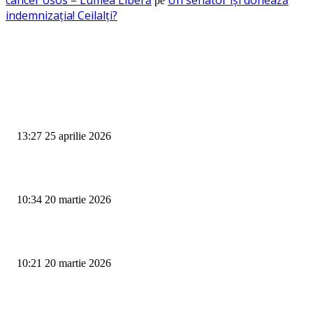
pe
indemnizația! Ceilalți?
RECOMANDAM
Omagiu spiritului interbelic: Ediția a XV-a a Festivalului „Al. C. Calotesc
Neicu”
13:27 25 aprilie 2026
Vezi benzinăriile din Târgu Jiu cu cele mai mici prețuri la pompă
10:34 20 martie 2026
Protestele se amplifică în Gorj: Primarii se alătură minerilor în stradă
10:21 20 martie 2026
ULTIMELE ARTICOLE