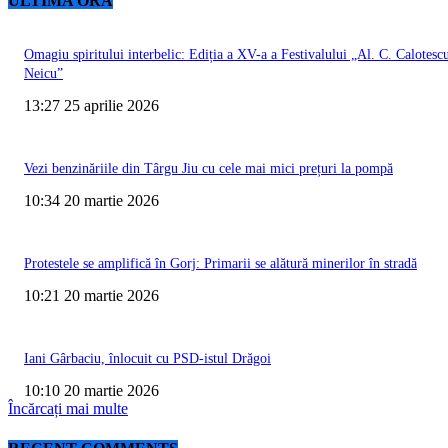
ULTIMA ORĂ
Omagiu spiritului interbelic: Ediția a XV-a a Festivalului „Al. C. Calotesc
Neicu”
13:27 25 aprilie 2026
Vezi benzinăriile din Târgu Jiu cu cele mai mici prețuri la pompă
10:34 20 martie 2026
Protestele se amplifică în Gorj: Primarii se alătură minerilor în stradă
10:21 20 martie 2026
Iani Gârbaciu, înlocuit cu PSD-istul Drăgoi
10:10 20 martie 2026
Încărcați mai multe