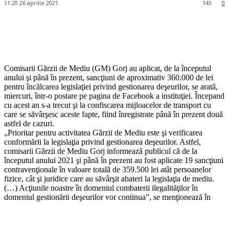
11:20 26 aprilie 2021
143
0
Comisarii Gărzii de Mediu (GM) Gorj au aplicat, de la începutul
anului şi până în prezent, sancţiuni de aproximativ 360.000 de lei
pentru încălcarea legislaţiei privind gestionarea deşeurilor, se arată,
miercuri, într-o postare pe pagina de Facebook a instituţiei. Începand
cu acest an s-a trecut şi la confiscarea mijloacelor de transport cu
care se săvârşesc aceste fapte, fiind înregistrate până în prezent două
astfel de cazuri.
„Prioritar pentru activitatea Gărzii de Mediu este şi verificarea
conformării la legislaţia privind gestionarea deşeurilor. Astfel,
comisarii Gărzii de Mediu Gorj informează publicul că de la
începutul anului 2021 şi până în prezent au fost aplicate 19 sancţiuni
contravenţionale în valoare totală de 359.500 lei atât persoanelor
fizice, cât şi juridice care au săvârşit abateri la legislaţia de mediu.
(…) Acţiunile noastre în domeniul combaterii ilegalităţilor în
domeniul gestionării deşeurilor vor continua”, se menţionează în