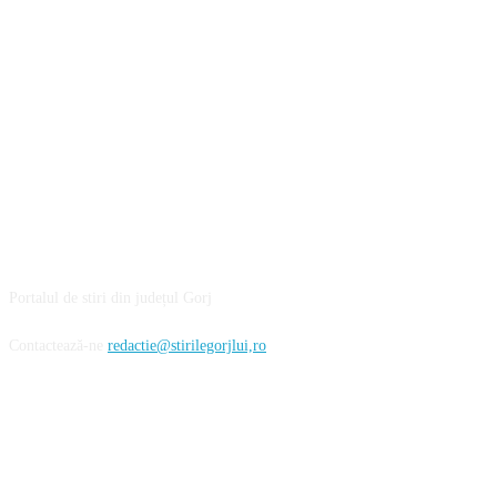
DESPRE NOI
Portalul de stiri din județul Gorj
Contactează-ne
redactie@stirilegorjlui,ro
FOLLOW US