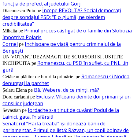
funcția de prefect al județului Gorj
Începe REVOLTA? Social democrați
Diaconescu Puiu
pe
despre sondajul PSD: “E o glumă, ne pierdem
credibilitatea”
Primul proces câștigat de o familie din Slobozia
Mihaita
pe
împotriva Polaris
Cornel
Inchisoare pe viață pentru criminalul de la
pe
Bengești
UN VOTANT DEZAMAGIT DE SCURSORI SI JUSTITIE
Romanescu, cu PSD în suflet, cu PNL…în
INCHIPUITA
pe
gură
Romanescu și Nodea,
Cetățean plătitor de biruri la primărie.
pe
denunțați la parchet
Bă, Webere, de ce minți, mă?
Șelaru Elena
pe
Exclusiv: Vîlceanu demite doi primari și un
Doru carlaont
pe
consilier județean
Iordache s-a ținut de cuvânt! Podul de la
Sevastian
pe
Lainici, gata, în sfârșit!
Senatorul ”Hai la treabă” își donează banii de
parlamentar. Primul pe listă: Răzvan, un copil bolnav de
cancer osos – Lumea Liberă
Un senator își donează