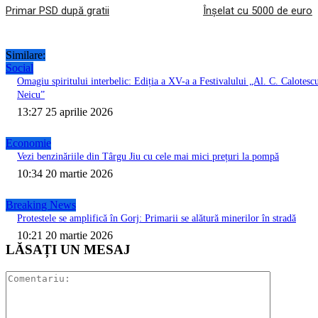
Primar PSD după gratii
Înșelat cu 5000 de euro
Similare:
Social
Omagiu spiritului interbelic: Ediția a XV-a a Festivalului „Al. C. Calotesc
Neicu”
13:27 25 aprilie 2026
Economie
Vezi benzinăriile din Târgu Jiu cu cele mai mici prețuri la pompă
10:34 20 martie 2026
Breaking News
Protestele se amplifică în Gorj: Primarii se alătură minerilor în stradă
10:21 20 martie 2026
LĂSAȚI UN MESAJ
Comentari